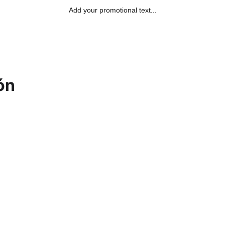
Add your promotional text...
r qué sellar?
Contacto
Sobre nosotros
Pasl
ón